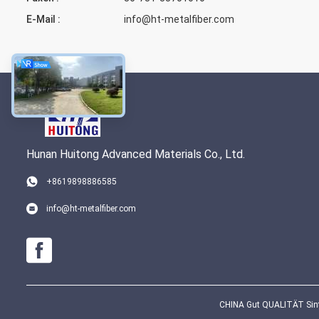
E-Mail :
info@ht-metalfiber.com
Hunan Huitong Advanced Materials Co., Ltd.
+8619898886585
info@ht-metalfiber.com
CHINA Gut QUALITÄT Sinte