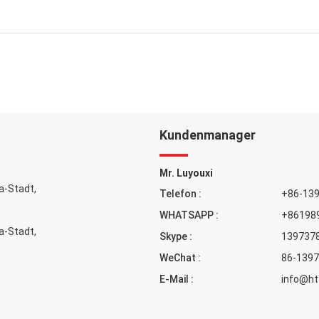
Kundenmanager
Mr. Luyouxi
a-Stadt,
Telefon :
+86-13
WHATSAPP :
+86198
a-Stadt,
Skype :
139737
WeChat :
86-139
E-Mail :
info@ht