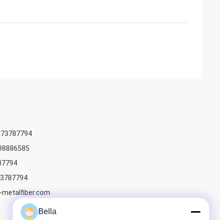
973787794
98886585
87794
73787794
-metalfiber.com
Bella