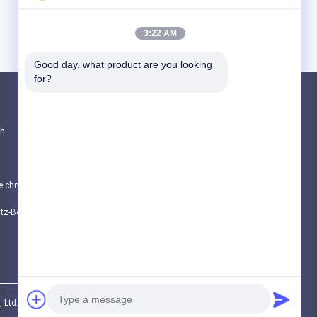
3:22 AM
Good day, what product are you looking 
for?
Produkte
en
Sintermetall-Faser
Edelstahlfaser
eichnis
Titanfaser
Datenschutz-Bestimmungen
Alle Kategorien
td.. All Rights Reserved.