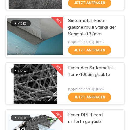
JETZT ANFRAGEN
FABRIK-
HOT
Sintermetall-Faser
AUSFLUG
11
glaubte multi Stärke der
Schicht-0.37mm
QUALITÄTSKONTROLLE
Titanfaser
negotiable MOQ:10m2
JETZT ANFRAGEN
TRETEN
HOT
SIE
Faser des Sintermetall-
1um~100um glaubte
MIT
4
UNS
negotiable MOQ:10M2
IN
JETZT ANFRAGEN
Nickelfasern
VERBINDUNG
HOT
Faser DPF Fecral
sinterte geglaubt
FORDERN