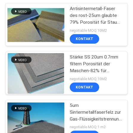
Antisintermetall-Faser
39
des rost-25um glaubte
Garne aus
79% Porosität für Staub-
Beschleuniger
negotiable MOQ:10M2
Spinnfasern
KONTAKT
Stärke SS 20um 0.7mm
filtern Porosität der
Maschen-82% für
37
Chemiefaser-Industrie
negotiable MOQ:10M2
Leitfähiges
KONTAKT
Masterbatch
5um
Sintermetallfaserfelz zur
Gas-Flüssigkeitstrennung
Flexible Größe
negotiable MOQ:1 m2
Einheitlicher