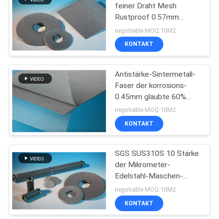
feiner Draht Mesh
Rustproof 0.57mm
54
Stärke-60um
negotiable MOQ:10M2
KONTAKT
Sintermetallfaserfilz
Antistärke-Sintermetall-
Faser der korrosions-
0.45mm glaubte 60%
Porosität
negotiable MOQ:10M2
KONTAKT
29
SGS SUS310S 10 Stärke
Titanfaser-Filz
der Mikrometer-
Edelstahl-Maschen-
0.3mm
negotiable MOQ:10M2
KONTAKT