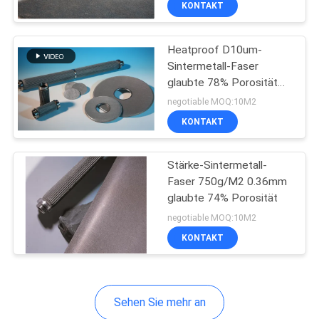
KONTAKT
48
Faserdurchmesser
Edelstahl und Hastelloy
Leitfähiges Garn
erhältlich
Heatproof D10um-
Sintermetall-Faser
glaubte 78% Porosität
für chemischen Filter
negotiable MOQ:10M2
KONTAKT
12
Stärke-Sintermetall-
Faser 750g/M2 0.36mm
glaubte 74% Porosität
Metallfaserbrenner
negotiable MOQ:10M2
KONTAKT
Sehen Sie mehr an
30