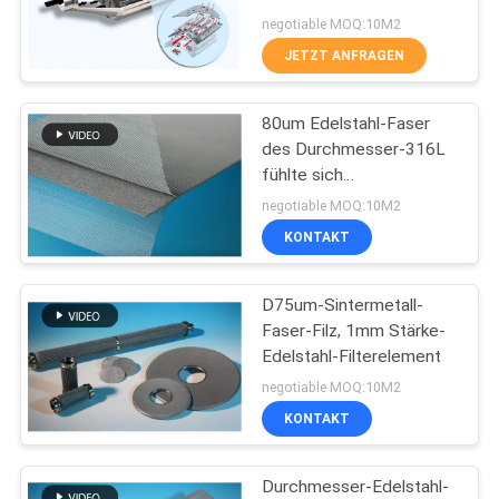
SIE EIN
negotiable MOQ:10M2
JETZT ANFRAGEN
ZITAT
2
80um Edelstahl-Faser
SEITENVERZEICHNIS
Kupferfasern
des Durchmesser-316L
fühlte sich
korrosionsbeständig
DATENSCHUTZ-
negotiable MOQ:10M2
KONTAKT
BESTIMMUNGEN
D75um-Sintermetall-
23
Faser-Filz, 1mm Stärke-
Edelstahl-Filterelement
Kurzfaser
negotiable MOQ:10M2
KONTAKT
Durchmesser-Edelstahl-