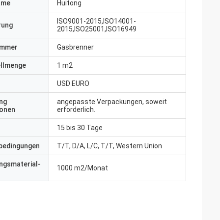
ame
Huitong
ISO9001-2015,ISO14001-
erung
2015,ISO25001,ISO16949
ummer
Gasbrenner
ellmenge
1 m2
USD EURO
ng
angepasste Verpackungen, soweit
ionen
erforderlich.
15 bis 30 Tage
bedingungen
T/T, D/A, L/C, T/T, Western Union
ngsmaterial-
1000 m2/Monat