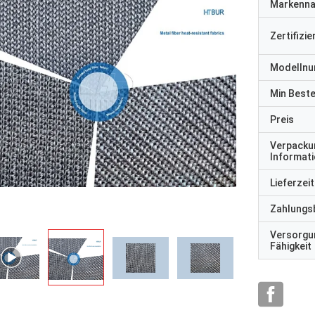
Markenn
Zertifizi
Modelln
Min Best
Preis
Verpacku
Informat
Lieferzeit
Zahlungs
Versorgu
Fähigkeit