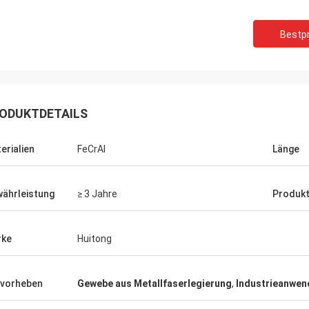
Bestpr
ODUKTDETAILS
erialien
FeCrAl
Länge
ährleistung
≥ 3 Jahre
Produk
rke
Huitong
vorheben
Gewebe aus Metallfaserlegierung
,
Industrieanwen