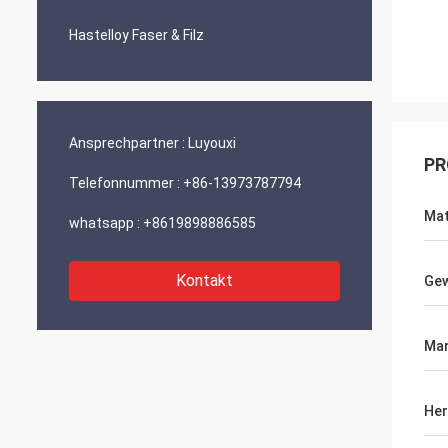
Hastelloy Faser & Filz
Ansprechpartner :
Luyouxi
PR
Telefonnummer :
+86-13973787794
Mat
whatsapp :
+8619898886585
Kontakt
Gew
Ma
Her