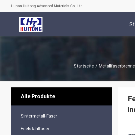
Hunan Huitong Advanced Materials Co., Ltd.
St
Startseite
/
Metallfaserbrenne
Alle Produkte
Fe
in
Sintermetall-Faser
Edelstahlfaser