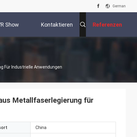
German
VR Show
Kontaktieren
Referenzen
Sie Uns
g Für Industrielle Anwendungen
us Metallfaserlegierung für
sort
China