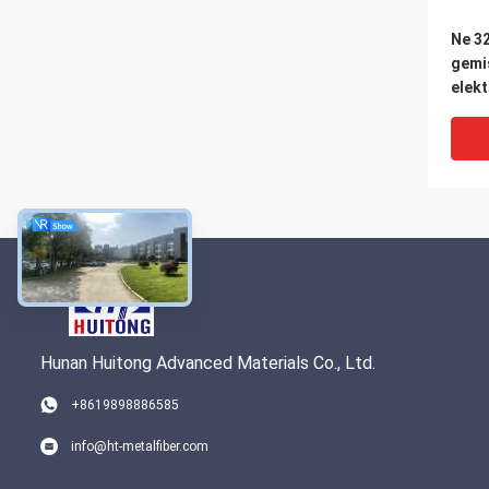
Ne 32
gemi
elek
Absc
antis
fla
Eige
Hunan Huitong Advanced Materials Co., Ltd.
+8619898886585
Weiß
info@ht-metalfiber.com
Metal