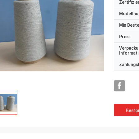
Zertifizi
Modelln
Min Best
Preis
Verpacku
Informat
Zahlungs
Bestpr