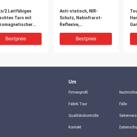
s/2 Leitfähiges
Anti-statisch, NIR-
Tou
schtes Tarn mit
Schutz, Nahinfrarot-
Han
tromagnetischer
Reflexive,
Gar
hirmung,
Niedrigreflexive Metall-
tatische und
Spun-Garn
Bestpreis
Bestpreis
mmhemmende
nschaften
Um
Firmenprofil
Nachricht
Fabrik Tour
Fälle
Qualitätskontrolle
Seitenverz
es Heatproof
Statisches Schirm-
Fl
Kontakt
lleitfähiges Garn,
Noten-Antigarn des
lei