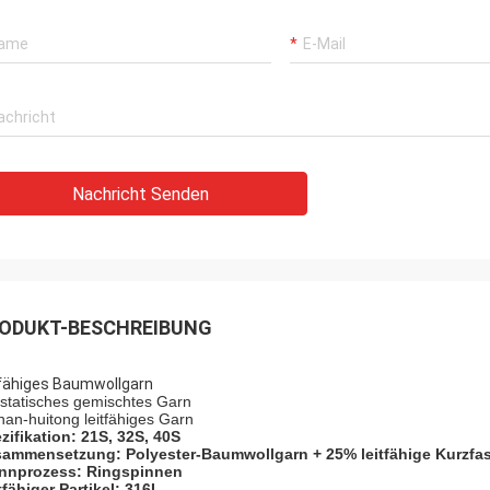
Nachricht Senden
ODUKT-BESCHREIBUNG
tfähiges Baumwollgarn
istatisches gemischtes Garn
nan-huitong leitfähiges Garn
zifikation: 21S, 32S, 40S
ammensetzung: Polyester-Baumwollgarn + 25% leitfähige Kurzfa
nnprozess: Ringspinnen
tfähiger Partikel: 316L