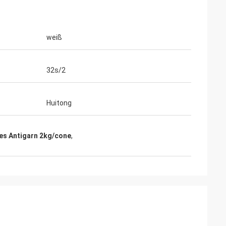
weiß
32s/2
Huitong
es Antigarn 2kg/cone
,