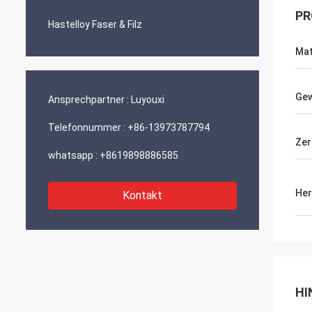
PR
Hastelloy Faser & Filz
Mat
Gew
Ansprechpartner :
Luyouxi
Telefonnummer :
+86-13973787794
Zer
whatsapp :
+8619898886585
Her
Kontakt
HI