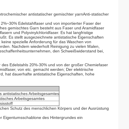
ochemischer antistatischer gemischter yarnAnti-statischer
 2%~30% Edelstahlfaser und von importierter Faser der
ches gemischtes Garn besteht aus Faser und Aramidfaser
n und Polyvinylchloridfaser. Es hat langfristige
lußt. Es stellt ausgezeichnete antistatische Eigenschaften
t keine spezielle Anforderung für das Waschen von
erden. Nachdem wiederholt Reinigung zu vielen Malen,
, Beschaffenheitsunternehmen, den Schweißwiderstand bei,
er des Edelstahls 20%-30% und von der großer Chemiefaser
idfaser, von etc. gemacht werden; Der elektrische
ird, hat dauerhafte antistatische Eigenschaften, hohe
 antistatisches Arbeitsgesamtes
isches Arbeitsgesamtes
sisstoff
tischen Schutz des menschlichen Körpers und der Ausrüstung
der Eigentumsschablone des Hintergrundes ein