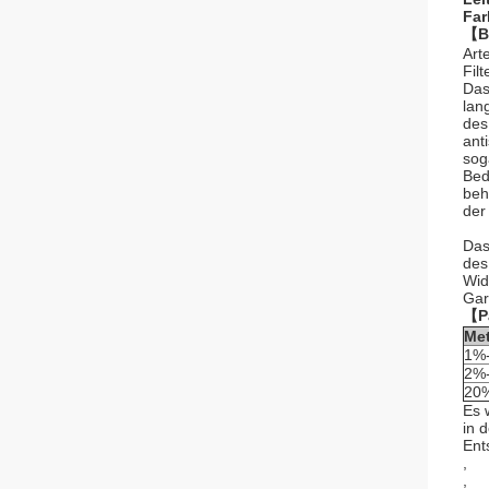
Far
【B
Art
Filt
Das
lan
des
ant
sog
Bed
beh
der
Das
des
Wid
Gar
【P
Met
1%
2%
20
Es 
in 
Ent
,
,