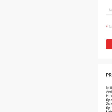
PR
lei
Ant
Hui
Spe
Zus
Spi
Lei