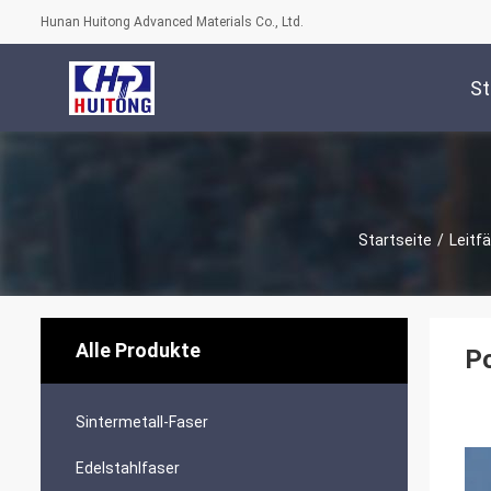
Hunan Huitong Advanced Materials Co., Ltd.
St
Startseite
/
Leitf
Alle Produkte
Po
Sintermetall-Faser
Edelstahlfaser