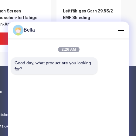
ch Screen
Leitfähiges Garn 29.5S/2
dschuh-leitfähige
EMF Shieding
n-Antistatisches
Bella
Bestpreis
Bestpreis
2:26 AM
Good day, what product are you looking 
for?
Produkte
en
Sintermetall-Faser
Edelstahlfaser
eichnis
Titanfaser
ammhemmendes
Leitfähiges nähendes
Datenschutz-Bestimmungen
Alle Kategorien
tfähiges Garn, 32S,
Garn SGS-Schwarz-PIMA