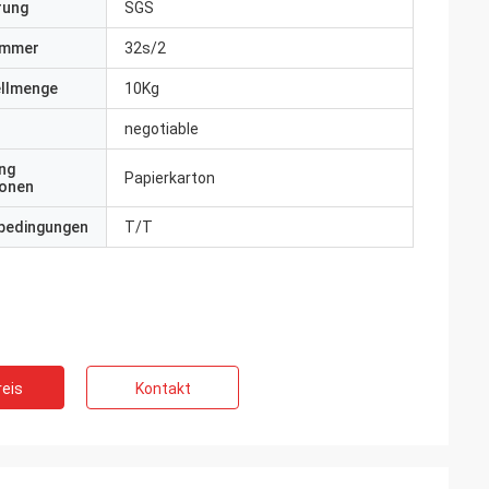
erung
SGS
ummer
32s/2
ellmenge
10Kg
negotiable
ng
Papierkarton
ionen
bedingungen
T/T
eis
Kontakt