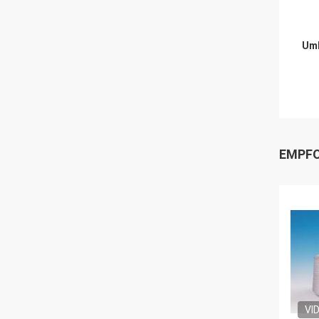
Umb
EMPFO
VI