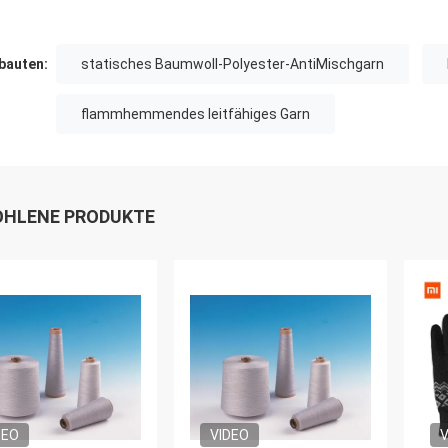
auten:
statisches Baumwoll-Polyester-AntiMischgarn
flammhemmendes leitfähiges Garn
HLENE PRODUKTE
DEO
VIDEO
V