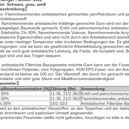
be: Schwarz, grau, weiß
eschreibung】
en: Flammhemmendes antistatisches gemischtes yarnPetroleum und petr
ertütebasisstoff
 flammhemmende antistatische leitfähige gemischte Garn wird von der
gstapeligen Baumwolle gemacht. Erdöl und petrochemisches antistatis
 Edelstahls 1%-30%, flammhemmende Viskose, flammhemmende Acrylfaser
istatische Eigenschaften und wird nicht durch den Arbeitsbereich beeinf
ar unter niedriger Temperatur oder trockenen Bedingungen dar. Es gib
ingungen, und sie kann als gewöhnliche Arbeitskleidung gewaschen w
ält sie noch gute antistatische Leistung, die Farbe, die komplett sind
 gut sind und das Tragen bequem.
 antistatische Filtertüte-Basisgewebe mischte Garn kann von der Fas
 hochfesten Polyester, vom Polypropylen, VON PPS-Faser, von der Aram
erstand ist kleiner als 100.cm. Der Vliesstoff, der durch ihn gemacht w
nstärke und sehr gute Säure und AlkaliKorrosionsbeständigkeit.
arameter】
allfaserkonzentration (%)
Zählung (Ne)
Anwendung
-30%
21-36, 21/2-36/2
Erdöl und petrochemisches
-30%
21-36, 21/2-36/2
Flammhemmendes antistat
%-30%
10/2-32/2
Antistatischer Filtertüte-Ba
wird an den antistatischen Vliesstoffen, an den Teppichen und am sta
der brennbaren und explosiven Umwelt angewendet.
sprechender Parameter stellte nicht gefunden, hinzufügen es bitte in 