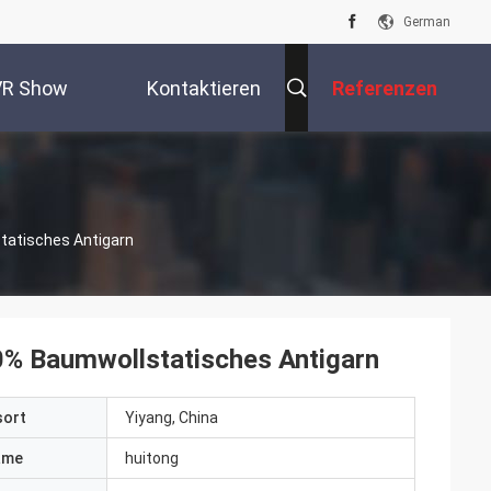
German
VR Show
Kontaktieren
Referenzen
Sie Uns
tatisches Antigarn
0% Baumwollstatisches Antigarn
sort
Yiyang, China
ame
huitong