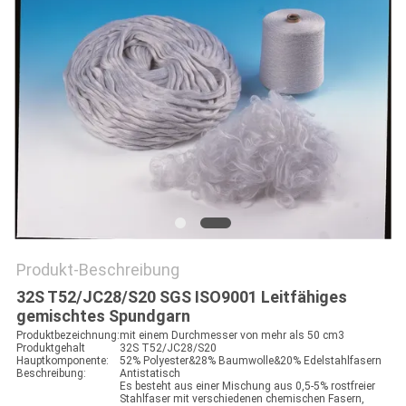
SIE EIN
ZITAT
SEITENVERZEICHNIS
DATENSCHUTZ-
BESTIMMUNGEN
Produkt-Beschreibung
32S T52/JC28/S20 SGS ISO9001 Leitfähiges
gemischtes Spundgarn
Produktbezeichnung:
mit einem Durchmesser von mehr als 50 cm3
Produktgehalt
32S T52/JC28/S20
Hauptkomponente:
52% Polyester&28% Baumwolle&20% Edelstahlfasern
Beschreibung:
Antistatisch
Es besteht aus einer Mischung aus 0,5-5% rostfreier
Stahlfaser mit verschiedenen chemischen Fasern,