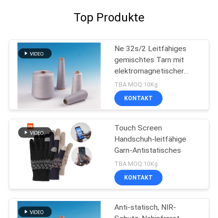
Top Produkte
Ne 32s/2 Leitfähiges
gemischtes Tarn mit
elektromagnetischer
Abschirmung,
TBA MOQ:10Kg
antistatische und
KONTAKT
flammhemmende
Eigenschaften
Touch Screen
Handschuh-leitfähige
Garn-Antistatisches
TBA MOQ:10Kg
KONTAKT
Anti-statisch, NIR-