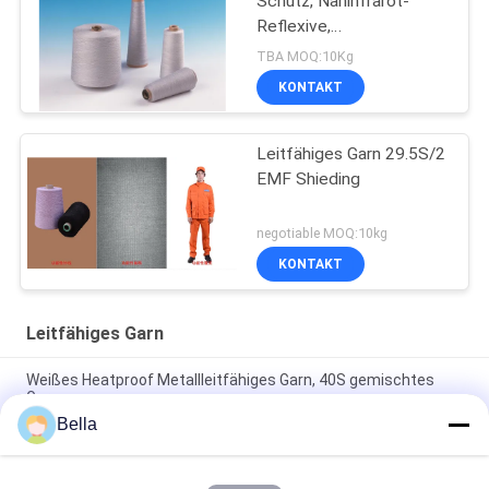
Schutz, Nahinfrarot-
Reflexive,
Niedrigreflexive Metall-
TBA MOQ:10Kg
Spun-Garn
KONTAKT
Leitfähiges Garn 29.5S/2
EMF Shieding
negotiable MOQ:10kg
KONTAKT
Leitfähiges Garn
Weißes Heatproof Metallleitfähiges Garn, 40S gemischtes
Garn
Bella
Statisches Schirm-Noten-Antigarn des Edelstahl-316L für
Handschuhe