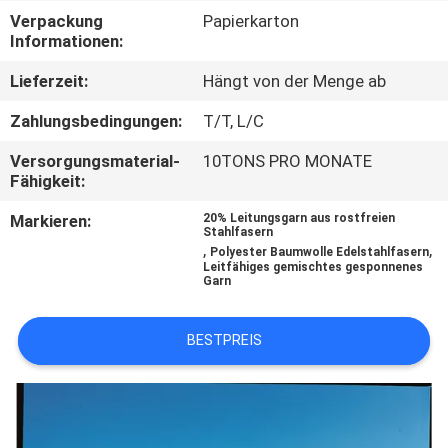
Verpackung
Papierkarton
FABRIK-
Informationen:
AUSFLUG
Lieferzeit:
Hängt von der Menge ab
Zahlungsbedingungen:
T/T, L/C
QUALITÄTSKONTROLLE
Versorgungsmaterial-
10TONS PRO MONATE
Fähigkeit:
TRETEN
Markieren:
20% Leitungsgarn aus rostfreien
SIE
Stahlfasern
,
,
Polyester Baumwolle Edelstahlfasern
MIT
Leitfähiges gemischtes gesponnenes
Garn
UNS
IN
BESTPREIS
VERBINDUNG
FORDERN