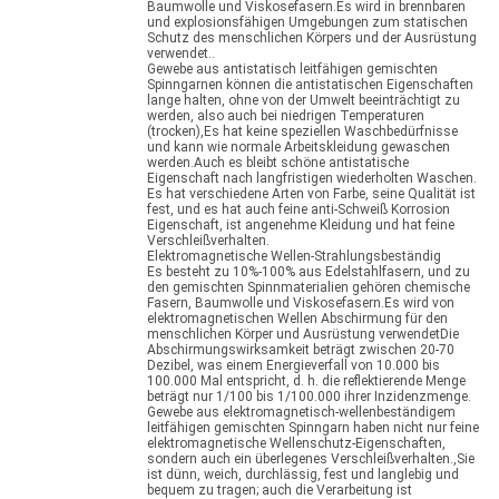
Baumwolle und Viskosefasern.Es wird in brennbaren
und explosionsfähigen Umgebungen zum statischen
Schutz des menschlichen Körpers und der Ausrüstung
verwendet..
Gewebe aus antistatisch leitfähigen gemischten
Spinngarnen können die antistatischen Eigenschaften
lange halten, ohne von der Umwelt beeinträchtigt zu
werden, also auch bei niedrigen Temperaturen
(trocken),Es hat keine speziellen Waschbedürfnisse
und kann wie normale Arbeitskleidung gewaschen
werden.Auch es bleibt schöne antistatische
Eigenschaft nach langfristigen wiederholten Waschen.
Es hat verschiedene Arten von Farbe, seine Qualität ist
fest, und es hat auch feine anti-Schweiß Korrosion
Eigenschaft, ist angenehme Kleidung und hat feine
Verschleißverhalten.
Elektromagnetische Wellen-Strahlungsbeständig
Es besteht zu 10%-100% aus Edelstahlfasern, und zu
den gemischten Spinnmaterialien gehören chemische
Fasern, Baumwolle und Viskosefasern.Es wird von
elektromagnetischen Wellen Abschirmung für den
menschlichen Körper und Ausrüstung verwendetDie
Abschirmungswirksamkeit beträgt zwischen 20-70
Dezibel, was einem Energieverfall von 10.000 bis
100.000 Mal entspricht, d. h. die reflektierende Menge
beträgt nur 1/100 bis 1/100.000 ihrer Inzidenzmenge.
Gewebe aus elektromagnetisch-wellenbeständigem
leitfähigen gemischten Spinngarn haben nicht nur feine
elektromagnetische Wellenschutz-Eigenschaften,
sondern auch ein überlegenes Verschleißverhalten.,Sie
ist dünn, weich, durchlässig, fest und langlebig und
bequem zu tragen; auch die Verarbeitung ist