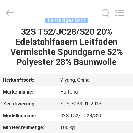
Huitong
Advanced
Materials
Co.,
Ltd..
Leitfähiges Garn
All
Rights
Reserved.
32S T52/JC28/S20 20%
HAUS
Edelstahlfasern Leitfäden
PRODUKTE
Vermischte Spundgarne 52%
Polyester 28% Baumwolle
VIDEOS
Herkunftsort:
Yiyang, China
VR-
Markenname:
Huitong
SHOW
Zertifizierung:
SGS,ISO9001-2015
ÜBER
Modellnummer:
32S T52/JC28/S20
UNS
Min Bestellmenge:
100 kg