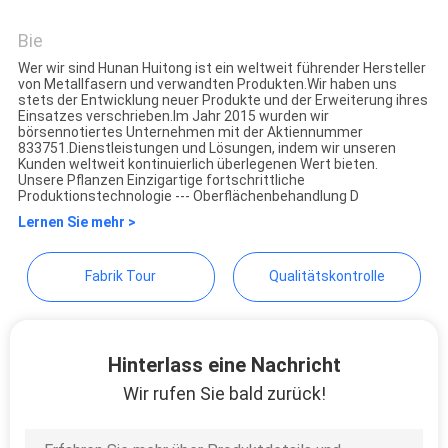
Hunan Huitong Advanced
Materials Co., Ltd.
Bie
FORDERN
Wer wir sind Hunan Huitong ist ein weltweit führender Hersteller
SIE EIN
von Metallfasern und verwandten Produkten.Wir haben uns
stets der Entwicklung neuer Produkte und der Erweiterung ihres
Einsatzes verschrieben.Im Jahr 2015 wurden wir
ZITAT
börsennotiertes Unternehmen mit der Aktiennummer
833751.Dienstleistungen und Lösungen, indem wir unseren
Kunden weltweit kontinuierlich überlegenen Wert bieten.
Unsere Pflanzen Einzigartige fortschrittliche
SEITENVERZEICHNIS
Produktionstechnologie --- Oberflächenbehandlung D
Lernen Sie mehr >
DATENSCHUTZ-
Fabrik Tour
Qualitätskontrolle
BESTIMMUNGEN
Hinterlass eine Nachricht
Wir rufen Sie bald zurück!