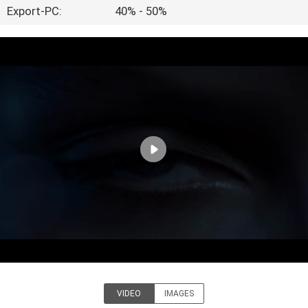
Export-PC:
40% - 50%
FABRIK-
AUSFLUG
QUALITÄTSKONTROLLE
TRETEN
SIE
MIT
UNS
IN
VERBINDUNG
VIDEO
IMAGES
BLOG