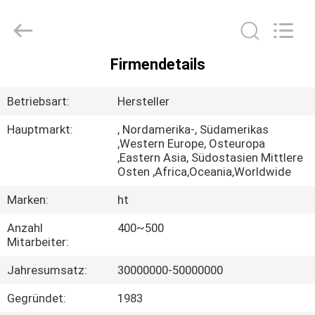
Huitong
Advanced
Materials
Co.,
Ltd..
All
Rights
Firmendetails
Reserved.
HAUS
Betriebsart:
Hersteller
PRODUKTE
Hauptmarkt:
, Nordamerika-, Südamerikas
,Western Europe, Osteuropa
,Eastern Asia, Südostasien Mittlere
VIDEOS
Osten ,Africa,Oceania,Worldwide
Marken:
ht
VR-
Anzahl
400~500
SHOW
Mitarbeiter:
Jahresumsatz:
30000000-50000000
ÜBER
UNS
Gegründet:
1983